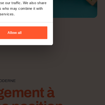
se our traffic. We also share
ers who may combine it with
 services.
Allow all
MODERNE
gement à