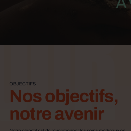
Our
A
OBJECTIFS
Nos objectifs,
notre avenir
Notre objectif est de révolutionner les soins médicaux en