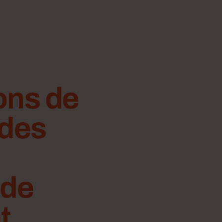
ons de
 des
 de
t.