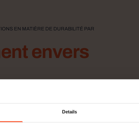
TIONS EN MATIÈRE DE DURABILITÉ PAR
ent envers
t durables
lication d’informations en matière de
Details
 transparence et la responsabilité dans nos
 en adéquation avec cette nouvelle norme,
de notre engagement envers des opérations