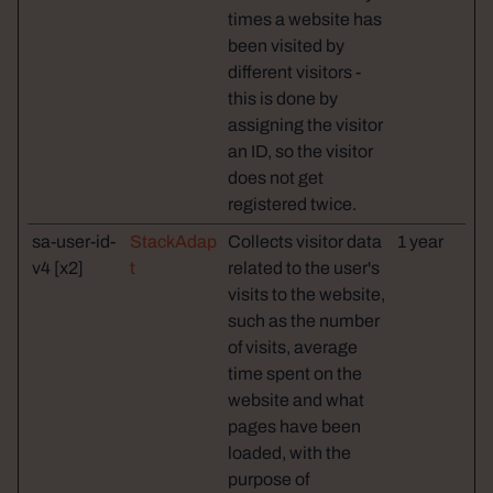
times a website has
been visited by
different visitors -
this is done by
assigning the visitor
an ID, so the visitor
does not get
registered twice.
sa-user-id-
StackAdap
Collects visitor data
1 year
v4 [x2]
t
related to the user's
visits to the website,
such as the number
of visits, average
time spent on the
website and what
pages have been
loaded, with the
purpose of