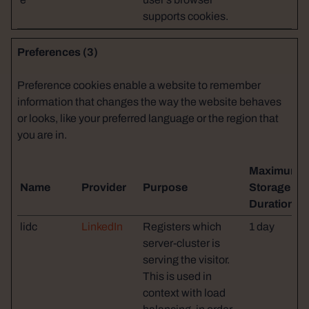
supports cookies.
Preferences (3)
Preference cookies enable a website to remember
information that changes the way the website behaves
or looks, like your preferred language or the region that
you are in.
Maximum
Name
Provider
Purpose
Storage
Duration
lidc
LinkedIn
Registers which
1 day
server-cluster is
serving the visitor.
This is used in
context with load