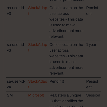
sa-user-id-
StackAdap
Collects data on the
Persist
v3
t
user across
ent
websites - This data
is used to make
advertisement more
relevant.
sa-user-id-
StackAdap
Collects data on the
1 year
v3
t
user across
websites - This data
is used to make
advertisement more
relevant.
sa-user-id-
StackAdap
Pending
Persist
v4
t
ent
SM
Microsoft
Registers a unique
Session
ID that identifies the
user's device during