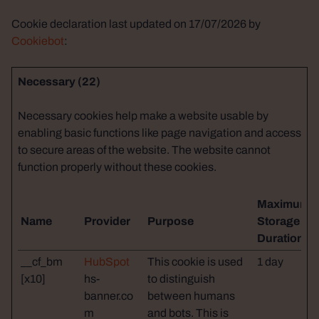
Cookie declaration last updated on 17/07/2026 by
Cookiebot
:
Necessary (22)
Necessary cookies help make a website usable by
enabling basic functions like page navigation and access
to secure areas of the website. The website cannot
function properly without these cookies.
Maximum
Name
Provider
Purpose
Storage
Duration
__cf_bm
HubSpot
This cookie is used
1 day
[x10]
hs-
to distinguish
banner.co
between humans
m
and bots. This is