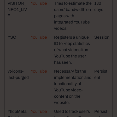
VISITOR_I
YouTube
Tries to estimate the
180
NFO1_LIV
users' bandwidth on
days
E
pages with
integrated YouTube
videos.
YSC
YouTube
Registers a unique
Session
ID to keep statistics
of what videos from
YouTube the user
has seen.
yt-icons-
YouTube
Necessary for the
Persist
last-purged
implementation and
ent
functionality of
YouTube video-
content on the
website.
YtIdbMeta
YouTube
Used to track user’s
Persist