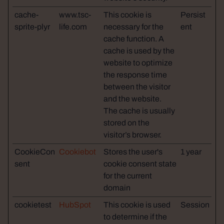
cache-
www.tsc-
This cookie is
Persist
sprite-plyr
life.com
necessary for the
ent
cache function. A
cache is used by the
website to optimize
the response time
between the visitor
and the website.
The cache is usually
stored on the
visitor’s browser.
CookieCon
Cookiebot
Stores the user's
1 year
sent
cookie consent state
for the current
domain
cookietest
HubSpot
This cookie is used
Session
to determine if the