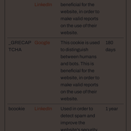
LinkedIn
beneficial for the
website, in order to
make valid reports
on the use of their
website.
_GRECAP
Google
This cookie is used
180
TCHA
to distinguish
days
between humans
and bots. This is
beneficial for the
website, in order to
make valid reports
on the use of their
website.
bcookie
LinkedIn
Used in order to
1 year
detect spam and
improve the
website's security.