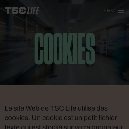
Ga naar content
FR
COOKIES
Le site Web de TSC Life utilise des
cookies. Un cookie est un petit fichier
texte qui est stocké sur votre ordinateur,