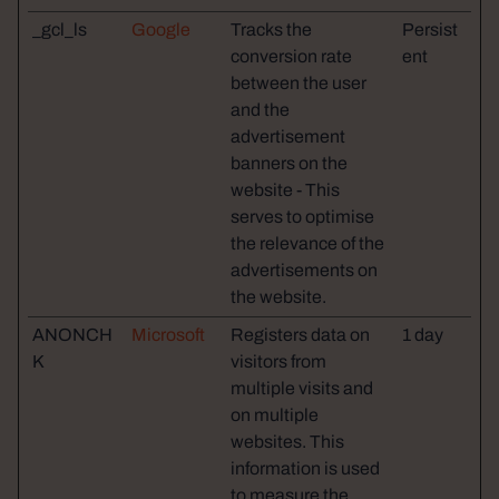
_gcl_ls
Google
Tracks the
Persist
conversion rate
ent
between the user
and the
advertisement
banners on the
website - This
serves to optimise
the relevance of the
advertisements on
the website.
ANONCH
Microsoft
Registers data on
1 day
K
visitors from
multiple visits and
on multiple
websites. This
information is used
to measure the