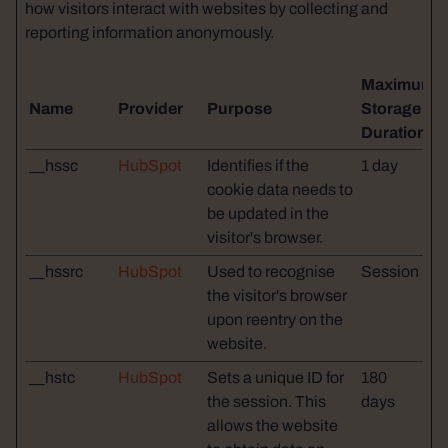
how visitors interact with websites by collecting and
reporting information anonymously.
Maximum
Name
Provider
Purpose
Storage
Duration
__hssc
HubSpot
Identifies if the
1 day
cookie data needs to
be updated in the
visitor's browser.
__hssrc
HubSpot
Used to recognise
Session
the visitor's browser
upon reentry on the
website.
__hstc
HubSpot
Sets a unique ID for
180
the session. This
days
allows the website