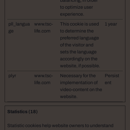
balancing, in order
to optimize user
experience.
pll_langua
www.tsc-
This cookie is used
1 year
ge
life.com
to determine the
preferred language
of the visitor and
sets the language
accordingly on the
website, if possible.
plyr
www.tsc-
Necessary for the
Persist
life.com
implementation of
ent
video-content on the
website.
Statistics (18)
Statistic cookies help website owners to understand