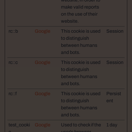
make valid reports
on the use of their
website.
rc::b
Google
This cookie is used
Session
to distinguish
between humans
and bots.
rc::c
Google
This cookie is used
Session
to distinguish
between humans
and bots.
rc::f
Google
This cookie is used
Persist
to distinguish
ent
between humans
and bots.
test_cooki
Google
Used to check if the
1 day
e
user's browser