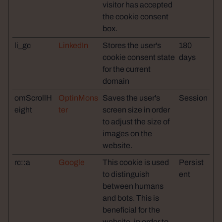
visitor has accepted
the cookie consent
box.
li_gc
LinkedIn
Stores the user's
180
cookie consent state
days
for the current
domain
omScrollH
OptinMons
Saves the user's
Session
eight
ter
screen size in order
to adjust the size of
images on the
website.
rc::a
Google
This cookie is used
Persist
to distinguish
ent
between humans
and bots. This is
beneficial for the
website, in order to