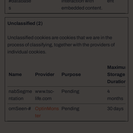
#database
interaction with
ent
s
embedded content.
Unclassified (2)
Unclassified cookies are cookies that we are in the
process of classifying, together with the providers of
individual cookies.
Maximum
Name
Provider
Purpose
Storage
Duration
nabSegme
www.tsc-
Pending
4
ntation
life.com
months
omSeen-#
OptinMons
Pending
30 days
ter