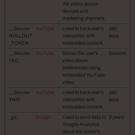
the visitor across
devices and
marketing channels.
__Secure-
YouTube
Used to track user’s
180
ROLLOUT
interaction with
days
_TOKEN
embedded content.
__Secure-
YouTube
Stores the user's
Session
YEC
video player
preferences using
embedded YouTube
video
__Secure-
YouTube
Used to track user’s
180
YNID
interaction with
days
embedded content.
_ga
Google
Used to send data to
2 years
Google Analytics
about the visitor's