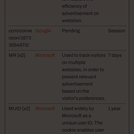
efficiency of
advertisement on
websites.
ccm/conve
Google
Pending
Session
rsion/1673
3054970/
MR [x2]
Microsoft
Used to track visitors
7 days
on multiple
websites, in order to
present relevant
advertisement
based on the
visitor's preferences.
MUID [x2]
Microsoft
Used widely by
1 year
Microsoft as a
unique user ID. The
cookie enables user