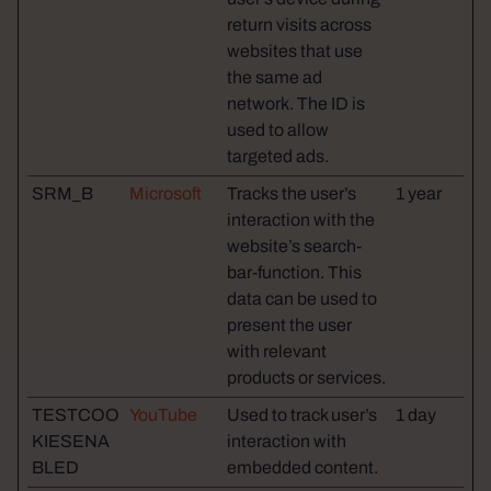
return visits across
websites that use
the same ad
network. The ID is
used to allow
targeted ads.
SRM_B
Microsoft
Tracks the user’s
1 year
interaction with the
website’s search-
bar-function. This
data can be used to
present the user
with relevant
products or services.
TESTCOO
YouTube
Used to track user’s
1 day
KIESENA
interaction with
BLED
embedded content.