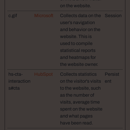
on the website.
c.gif
Microsoft
Collects data on the
Session
user’s navigation
and behavior on the
website. This is
used to compile
statistical reports
and heatmaps for
the website owner.
hs-cta-
HubSpot
Collects statistics
Persist
interaction
on the visitor's visits
ent
s#cta
to the website, such
as the number of
visits, average time
spent on the website
and what pages
have been read.