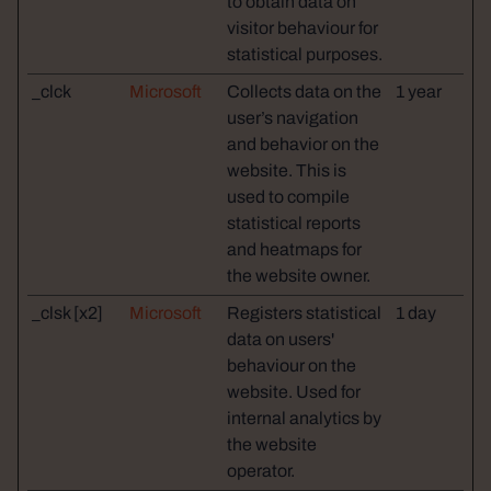
to obtain data on
visitor behaviour for
statistical purposes.
_clck
Microsoft
Collects data on the
1 year
user’s navigation
and behavior on the
website. This is
used to compile
statistical reports
and heatmaps for
the website owner.
_clsk [x2]
Microsoft
Registers statistical
1 day
data on users'
behaviour on the
website. Used for
internal analytics by
the website
operator.