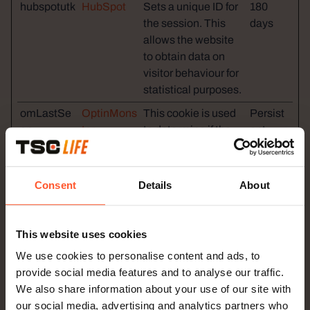
hubspotutk
HubSpot
Sets a unique ID for
180
the session. This
days
allows the website
to obtain data on
visitor behaviour for
statistical purposes.
omLastSe
OptinMons
This cookie is used
Persist
en
ter
to determine if the
ent
visitor has visited
the website before,
or if it is a new visitor
Consent
Details
About
on the website.
omSession
OptinMons
This cookie is used
Session
This website uses cookies
Pageviews
ter
to identify the
frequency of visits
We use cookies to personalise content and ads, to
and how long the
provide social media features and to analyse our traffic.
visitor is on the
We also share information about your use of our site with
website. The cookie
our social media, advertising and analytics partners who