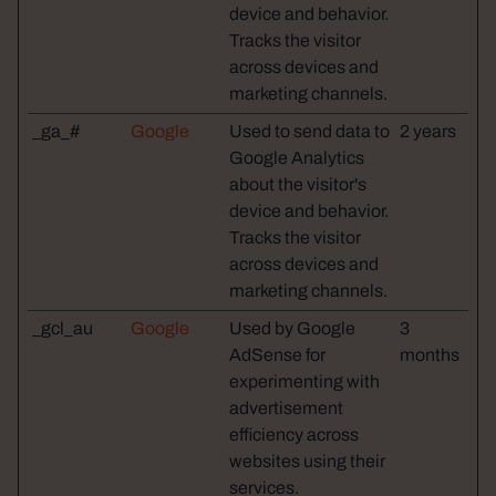
device and behavior.
Tracks the visitor
across devices and
marketing channels.
_ga_#
Google
Used to send data to
2 years
Google Analytics
about the visitor's
device and behavior.
Tracks the visitor
across devices and
marketing channels.
_gcl_au
Google
Used by Google
3
AdSense for
months
experimenting with
advertisement
efficiency across
websites using their
services.