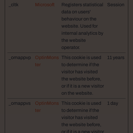
_cltk
Microsoft
Registers statistical
Session
data on users'
behaviour on the
website. Used for
internal analytics by
the website
operator.
_omappvp
OptinMons
This cookie is used
11 years
ter
to determine if the
visitor has visited
the website before,
or if it is a new visitor
on the website.
_omappvs
OptinMons
This cookie is used
1 day
ter
to determine if the
visitor has visited
the website before,
or if it is a new visitor