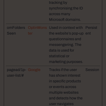
tracking by
synchronising the ID
across many
Microsoft domains.
omFolders
OptinMons
Used in context with
Persist
Seen
ter
the website’s pop-up
ent
questionnaires and
messengering. The
data is used for
statistical or
marketing purposes.
pagead/1p-
Google
Tracks if the user
Session
user-list/#
has shown interest
in specific products
or events across
multiple websites
and detects how the
user navigates