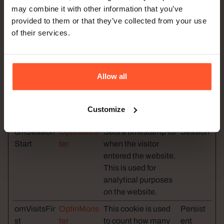
is also used to
may combine it with other information that you’ve
determine how
provided to them or that they’ve collected from your use
many and which
of their services.
subpages the visitor
visits on a website –
this information can
Allow all
be used by the
website to optimize
the domain and its
Customize
subpages.
omSession
OptinMons
Sets a timestamp for
Session
Start
ter
when the visitor
entered the website.
This is used for
analytical purposes
on the website.
omVisitsFir
OptinMons
This cookie is used
Persist
st
ter
to count how many
ent