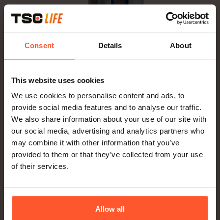
EIN-KNOPF-FLÜSSIGKEITSERWÄRMUNG
Consent
Details
About
®
Fluido
Compact
This website uses cookies
Das Management von Flüssigkeitserwärmern ist
We use cookies to personalise content and ads, to
entscheidend in der perioperativen
provide social media features and to analyse our traffic.
Patientenversorgung. Fluido Compact ist für
We also share information about your use of our site with
einfache Handhabung konzipiert, sodass sich
our social media, advertising and analytics partners who
medizinisches Fachpersonal auf die
may combine it with other information that you’ve
Patientenversorgung konzentrieren kann.
provided to them or that they’ve collected from your use
of their services.
Mehr erfahren
Allow all