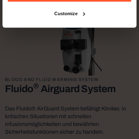
Customize
BLOOD AND FLUID WARMING SYSTEM
®
Fluido
Airguard System
Das Fluido® AirGuard System befähigt Kliniker, in
kritischen Situationen mit schnellen
Infusionsmöglichkeiten und bewährten
Sicherheitsfunktionen sicher zu handeln.