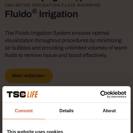
UNLIMITED IRRIGATION FLUID WARMING
®
Fluido
Irrigation
The Fluido Irrigation System ensures optimal
visualization throughout procedures by minimizing
air bubbles and providing unlimited volumes of warm
fluids to remove tissue and blood effectively.
Mehr erfahren
Consent
Details
About
This website uses cookies