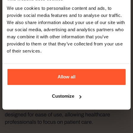
We use cookies to personalise content and ads, to
provide social media features and to analyse our traffic.
We also share information about your use of our site with
our social media, advertising and analytics partners who
may combine it with other information that you’ve
provided to them or that they’ve collected from your use
of their services.
ONE-BUTTON FLUID WARMING
Allow all
®
Fluido
Compact
Customize
Fluid warmer management is essential in
perioperative patient care. Fluido Compact is
designed for ease of use, allowing healthcare
professionals to focus on patient care.