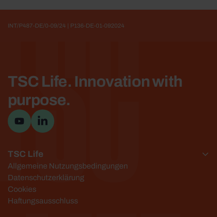
y
TSC
INT/P487-DE/0-09/24 | P136-DE-01-092024
TSC Life. Innovation with
purpose.
YouTube-Kanal besuchen
Besuchen Sie die LinkedIn-Seite
TSC Life
Allgemeine Nutzungsbedingungen
Datenschutzerklärung
Cookies
Haftungsausschluss