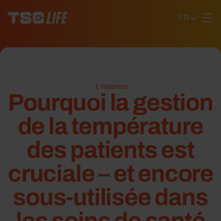
Ga naar content
FR
Histoires
Pourquoi la gestion
de la température
des patients est
cruciale – et encore
sous-utilisée dans