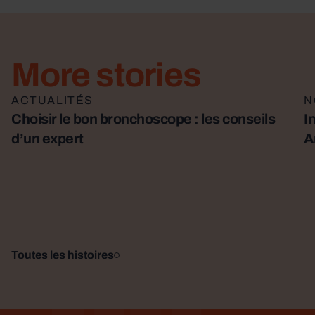
More stories
Lire la suite
ACTUALITÉS
Li
N
Choisir le bon bronchoscope : les conseils
I
d’un expert
A
Toutes les histoires