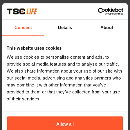
Principales caractéristiques de Mistral-Air
Gestion efficace de la température des patients :
Consent
Details
About
Mistral-Air est conçu dans un souci de simplicité avant
tout. Le maintien de la normothermie d’un patient est
rendu possible par une solution convective efficace.
This website uses cookies
Environnement contrôlé et confortable :Crée un
We use cookies to personalise content and ads, to
environnement de réchauffement efficace qui permet
provide social media features and to analyse our traffic.
aux professionnels de santé de donner la priorité au
We also share information about your use of our site with
bien-être du patient tout en minimisant les potentielles
our social media, advertising and analytics partners who
complications.
may combine it with other information that you’ve
Filtration avancée de l’air : Garantit que 99,95 % des
provided to them or that they’ve collected from your use
particules sont filtrées avant d’atteindre le patient,
of their services.
pour un réchauffement sûr.1
Développement durable : Fabriqué en Europe à l’aide
d’une énergie propre2, en contribuant à la réalisation
d’objectifs de développement durable.
Allow all
Gamme complète : Notre gamme propose des options