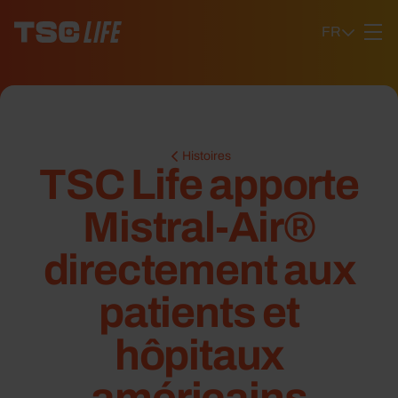
Ga naar content
FR
Histoires
TSC Life apporte
Mistral-Air®
directement aux
patients et
hôpitaux