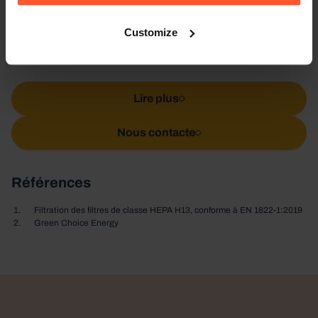
pour réchauffer les patients durant des procédures
Customize
simples ou chirurgicales spécialisées, en couvrant la
quasi-totalité des positions chirurgicales.
Lire plus
Nous contacte
Références
Filtration des filtres de classe HEPA H13, conforme à EN 1822-1:2019
Green Choice Energy