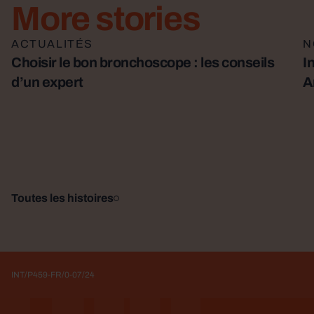
More stories
Lire la suite
ACTUALITÉS
Li
N
Choisir le bon bronchoscope : les conseils
I
d’un expert
A
Toutes les histoires
INT/P459-FR/0-07/24