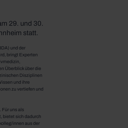
am 29. und 30.
nheim statt.
BDA) und der
rd, bringt Experten
ivmedizin,
n Überblick über die
inischen Disziplinen
Wissen und ihre
onen zu vertiefen und
 Für uns als
 bietet sich dadurch
kolleg/innen aus der