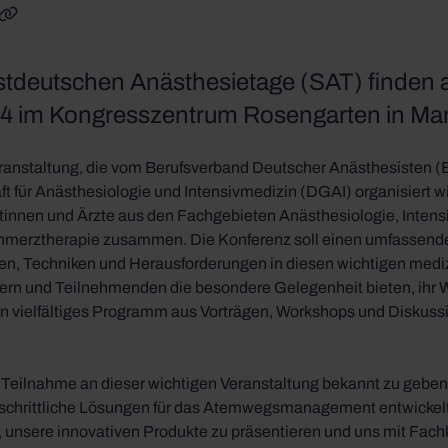
inkedIn
auf Facebook
len auf X
Link kopieren
tdeutschen Anästhesietage (SAT) finden 
 im Kongresszentrum Rosengarten in Man
anstaltung, die vom Berufsverband Deutscher Anästhesisten (
 für Anästhesiologie und Intensivmedizin (DGAI) organisiert wi
ztinnen und Ärzte aus den Fachgebieten Anästhesiologie, Intens
hmerztherapie zusammen. Die Konferenz soll einen umfassende
n, Techniken und Herausforderungen in diesen wichtigen mediz
ern und Teilnehmenden die besondere Gelegenheit bieten, ihr 
 vielfältiges Programm aus Vorträgen, Workshops und Diskussi
ie Teilnahme an dieser wichtigen Veranstaltung bekannt zu geben.
schrittliche Lösungen für das Atemwegsmanagement entwickelt,
 unsere innovativen Produkte zu präsentieren und uns mit Fach