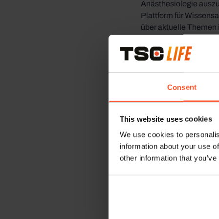
Anästhesiologie ausz
Plattform für Wissens
über aktuelle Themen i
Besucher/innen und Te
unsere auf neuester T
erläutert, wie unsere 
freuen uns, Teil diese
Zukunft der Anästhesi
Consent
This website uses cookies
We use cookies to personalis
information about your use of
other information that you’ve