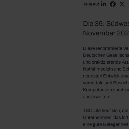
Teile auf
Teilen via L
Teilen 
Tei
Die 39. Südwes
November 2024
Diese renommierte Ver
Deutschen Gesellschaft
und praktizierende Är
Notfallmedizin und Sc
neuesten Entwicklunge
vermitteln und Besuch
Kompetenzen durch ein
auszuweiten.
TSC Life freut sich, d
Unternehmen, das fort
eine gute Gelegenheit,