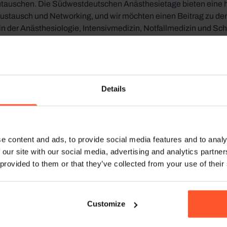
utauschen. Die Südwestdeutschen Anästhesietage bieten eine 
austausch und Networking, und wir möchten einen Beitrag zu de
n der Anästhesiologie, Intensivmedizin, Notfallmedizin und Sch
ilnehmer/innen sind eingeladen, unseren Stand zu besuchen,
echnologie basierenden Tools für das Atemwegsmanagement vor
Lösungen die Patientensicherheit und die klinischen Ergebnisse
r informativen Veranstaltung zu sein und gemeinsam mit Kollegi
Details
ologie und angrenzender Fachgebiete zu gestalten.
e content and ads, to provide social media features and to analy
 our site with our social media, advertising and analytics partn
 provided to them or that they’ve collected from your use of their
Customize