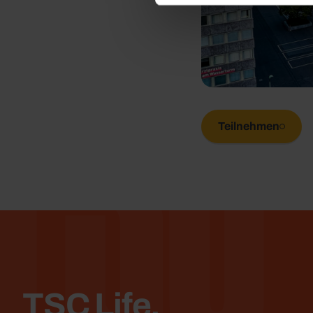
TSC
Teilnehmen
TSC Life.