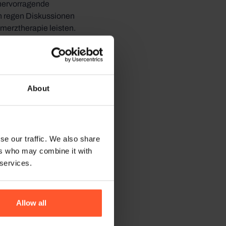
hervorragende
n regen Diskussionen
merztherapie leisten.
 wo unser Expertenteam
stellt und gerne
 verbessern können. Wir
nnen und Kollegen die
About
se our traffic. We also share
ers who may combine it with
 services.
Allow all