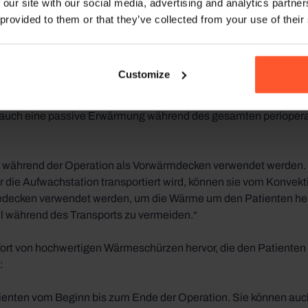
 Mistral® Air-System von TSC Life seit dessen Markteinführung i
 our site with our social media, advertising and analytics partn
n mit der Entwicklung der konvektiven Heiztechnologie.
 provided to them or that they’ve collected from your use of their
ie Produkte seit Beginn an zu verwenden. Ich habe alle drei Gen
n Konvektionsdecken ausprobiert. Am besten gefallen mir die Pr
Customize
hervorsticht, ist die doppelte Funktionalität der Mistral® Air P
s auch eine passive Erwärmung während des gesamten periopera
 während der Operation als Vorwärmdecken verwendet werden. 
er die Aufwachstation transportiert wird, können sie vom Konvek
edecken verwendet werden, um die Wärme um den Patienten he
l während des Transports zu vermeiden.“
ort von hochwertigen Wärmeschürzen hervor, die den Patienten v
:
tienten vom Beginn bis zum Ende der Operation. Sie können auch