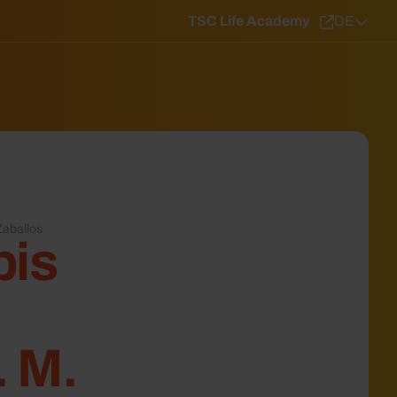
TSC Life Academy
DE
Zaballos
bis
. M.