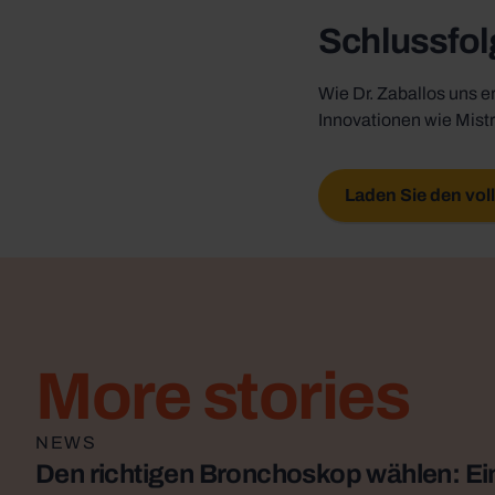
Schlussfo
Wie Dr. Zaballos uns 
Innovationen wie Mistr
Laden Sie den vol
More stories
Artikel lesen
NEWS
Den richtigen Bronchoskop wählen: Ei