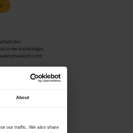
g
erhalb des
s in der Kardiologie.
wahrscheinlich nicht
 sein. Dr. Zaballos
 das gleiche Maß an
About
rselben
se our traffic. We also share