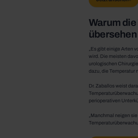
Warum die
übersehen 
„Es gibt einige Arten 
wird. Die meisten davo
urologischen Chirurgi
dazu, die Temperatur 
Dr. Zaballos weist dar
Temperaturüberwachung
perioperativen Unterkü
„Manchmal neigen sie d
Temperaturüberwachun