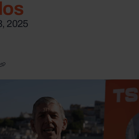
los
, 2025
inkedIn
auf Facebook
len auf X
Link kopieren