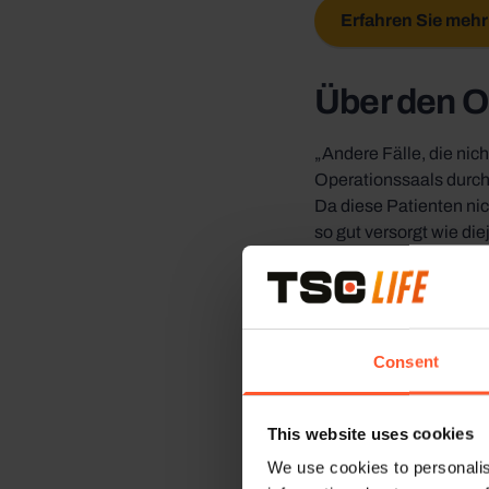
Erfahren Sie mehr
Über den O
„Andere Fälle, die nic
Operationssaals durchg
Da diese Patienten nic
so gut versorgt wie di
Die Aufrechterhaltung 
erinnert uns daran, da
Temperaturüberwac
Consent
Von aktive
Lösung
This website uses cookies
We use cookies to personalis