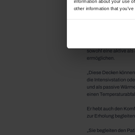
Dr. Zaballos nutzt das
information about your use of
über seine Erfahrunge
other information that you’ve
„Ich habe das Glück, d
Air und alle Arten vo
Was für ihn besonders 
sowohl eine aktive al
ermöglichen.
„Diese Decken können
die Intensivstation od
und als passive Wärm
einen Temperaturabfal
Er hebt auch den Komf
zur Erholung begleiten
„Sie begleiten den Pa