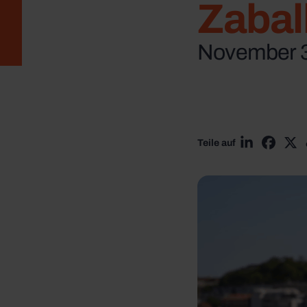
Zabal
November 3
Teile auf
Teilen via L
Teilen 
Tei