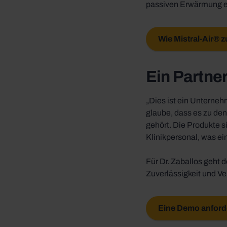
passiven Erwärmung e
Wie Mistral-Air® 
Ein Partner
„Dies ist ein Unterneh
glaube, dass es zu de
gehört. Die Produkte s
Klinikpersonal, was ei
Für Dr. Zaballos geht 
Zuverlässigkeit und Ve
Eine Demo anford