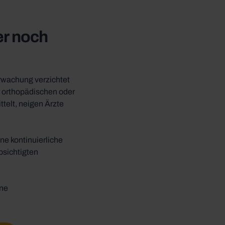
r noch
erwachung verzichtet
r orthopädischen oder
telt, neigen Ärzte
ne kontinuierliche
bsichtigten
ine