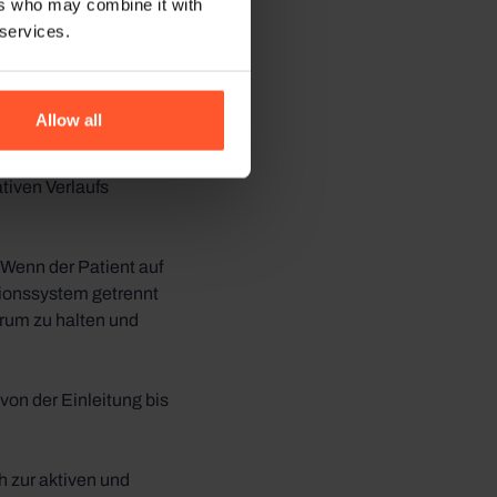
n Europa und berichtet
ers who may combine it with
 services.
erationen von Mistral
emium-Decken.“
Allow all
remium-Decken, die
tiven Verlaufs
Wenn der Patient auf
tionssystem getrennt
rum zu halten und
on der Einleitung bis
 zur aktiven und