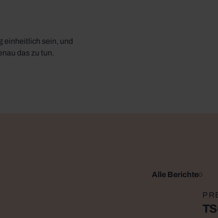
einheitlich sein, und
enau das zu tun.
Alle Berichte
Arti
PR
TS